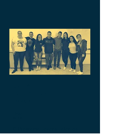
JOVEM
APRENDIZ e
Estágio
16-24
anos
O Programa Jovens Talentos
encaminha os jovens para o