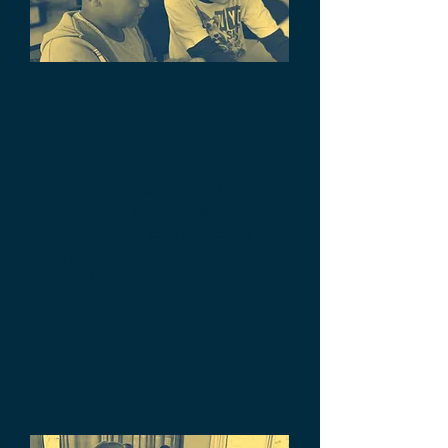
Gamt Lab
07-15
anos
O GAMT LAB, propõe, através
da robótica educacional,
trabalhar a criatividade e a
familiaridade com conceitos e
ferramentas atuais da
tecnologia.