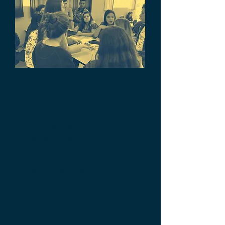
Jovens Urbanos
16-19
anos
O Jovens Urbanos propõe,
através da aprendizagem
baseada em projetos, o
desenvolvimento de habilidades
e competências para a
formação profissional dos
jovens.