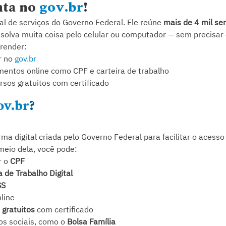
ta no 
gov.br
!
cial de serviços do Governo Federal. Ele reúne 
mais de 4 mil ser
solva muita coisa pelo celular ou computador — sem precisar e
prender:
 no 
gov.br
entos online como CPF e carteira de trabalho
rsos gratuitos com certificado
ov.br
?
rma digital criada pelo Governo Federal para facilitar o acesso
 meio dela, você pode:
 o 
CPF
a de Trabalho Digital
SS
nline
 gratuitos
 com certificado
os sociais, como o 
Bolsa Família