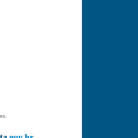
es.
ta 
gov.br