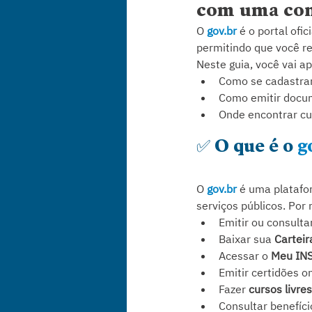
com uma con
O 
gov.br
 é o portal ofi
permitindo que você re
Neste guia, você vai a
Como se cadastrar
Como emitir docum
Onde encontrar cu
✅ O que é o 
g
O 
gov.br
 é uma platafo
serviços públicos. Por
Emitir ou consultar
Baixar sua 
Carteir
Acessar o 
Meu IN
Emitir certidões o
Fazer 
cursos livres
Consultar benefíci