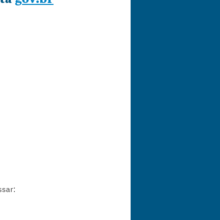
ssar: