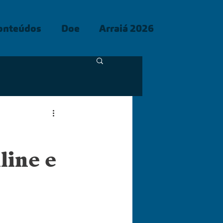
onteúdos
Doe
Arraiá 2026
line e