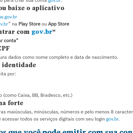
o para criar sua conta 
gov.br
:
 ou baixe o aplicativo
.gov.br
v.br
” na 
Play Store
 ou 
App Store
ntrar com 
gov.br
"
ar conta”
CPF
lguns dados como nome completo e data de nascimento.
 identidade
ita por:
o (como Caixa, BB, Bradesco, etc.)
ha forte
tras maiúsculas, minúsculas, números e pelo menos 8 caracter
 acessar todos os serviços digitais com seu login 
gov.br
.
s que você pode emitir com sua con