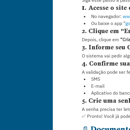
Siga esse passo a pass
1
. Acesse o site
No navegador: 
www
Ou baixe o app “
go
2. Clique em "E
Depois, clique em 
“Cri
3. Informe seu 
O sistema vai pedir a
4. Confirme sua
A validação pode ser fe
SMS
E-mail
Aplicativo do banc
5. Crie uma sen
A senha precisa ter le
✅ Pronto! Você já pode
📄 Documento