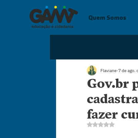
Quem Somos
Flaviane
7 de ago.
Gov.br p
cadastra
fazer cu
Avaliado com NaN 