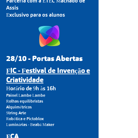
Parceria com a ETEC Machado de
Assis
Exclusivo para os alunos
28/10 - Portas Abertas
FIC - Festival de I
nvenção e
Criatividade
Horário de 9h às 16h
Painel La
mbe Lambe
Rolhas equilibristas
Alquimétrico
s
String Arte
Robótica e Pictoblox
Luminárias - Beabá Maker
FCA