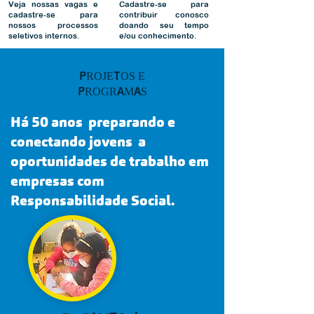
Veja nossas vagas e
Cadastre-se para
cadastre-se para
contribuir conosco
nossos processos
doando seu tempo
seletivos internos.
e/ou conhecimento.
PROJETOS E
PROGRAMAS
Há 50 anos preparando e
conectando jovens a
oportunidades de trabalho em
empresas com
Responsabilidade Social.